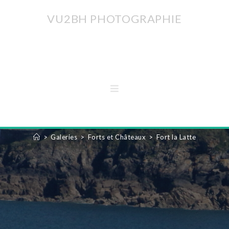
VU2BH PHOTOGRAPHIE
FORT LA LATTE
>
Galeries
>
Forts et Châteaux
>
Fort la Latte